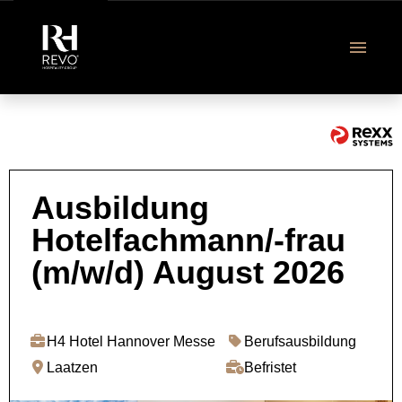
DE
Revo Jobangebote
Ausbildung
Hotelfachmann/-frau
Ausbildung & Studium
(m/w/d) August 2026
Über uns
FAQ
H4 Hotel Hannover Messe
Berufsausbildung
Laatzen
Befristet