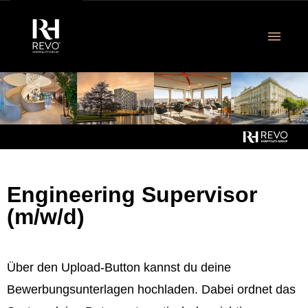
DE
Revo Jobangebote
Ausbildung & Studium
Engineering Supervisor
(m/w/d)
Über uns
FAQ
Über den Upload-Button kannst du deine
Bewerbungsunterlagen hochladen. Dabei ordnet das