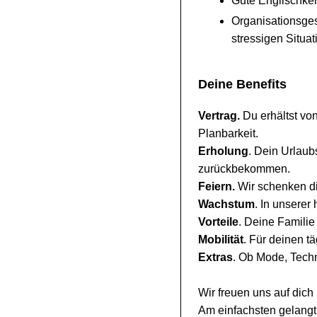
Gute Englischken
Organisationsges
stressigen Situa
Deine Benefits
Vertrag.
Du erhältst vo
Planbarkeit.
Erholung
. Dein Urlaub
zurückbekommen.
Feiern.
Wir schenken di
Wachstum
. In unserer
Vorteile
. Deine Familie 
Mobilität
. Für deinen t
Extras
. Ob Mode, Techn
Wir freuen uns auf dic
Am einfachsten gelangt