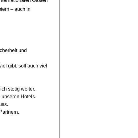
internationalen Gästen
tern – auch in
icherheit und
l gibt, soll auch viel
ch stetig weiter.
l unseren Hotels.
uss.
Partnern.