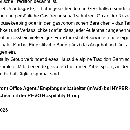
rische Tradition bekannt ist.
leitet Urlaubsgäste, Erholungssuchende und Geschäftsreisende,
t und persönliche Gastfreundschaft schätzen. Ob an der Rezep
Housekeeping oder in den gastronomischen Bereichen – das Te
chkeit und Verlässlichkeit dafür, dass jeder Aufenthalt angenehm
t umfasst ein vielseitiges Frühstücksbuffet sowie ein hoteleig
ionaler Küche. Eine stilvolle Bar ergänzt das Angebot und lädt
en ein.
tality Group verbindet dieses Haus die alpine Tradition Garmis
mfeld. Mitarbeitende gestalten hier einen Arbeitsplatz, an dem
dschaft täglich spürbar sind.
 Front Office Agent / Empfangsmitarbeiter (m/w/d) bei HYPE
chse mit der REVO Hospitality Group.
2026