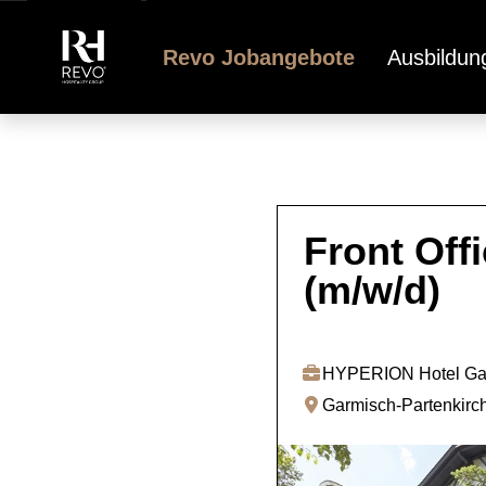
Revo Jobangebote
Ausbildun
Front Off
(m/w/d)
HYPERION Hotel Gar
Garmisch-Partenkirc