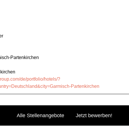
er
sch-Partenkirchen
kirchen
-group.com/de/portfolio/hotels/?
ry=Deutschland&city=Garmisch-Partenkirchen
Alle Stellenangebote
Jetzt bewerben!