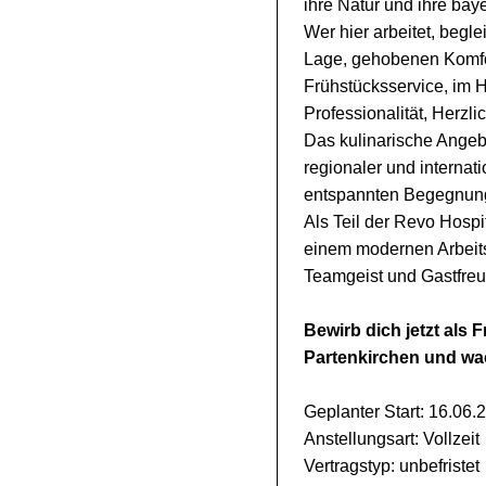
ihre Natur und ihre baye
Wer hier arbeitet, beg
Lage, gehobenen Komfor
Frühstücksservice, im 
Professionalität, Herzli
Das kulinarische Angebo
regionaler und internat
entspannten Begegnung
Als Teil der Revo Hospi
einem modernen Arbeitsu
Teamgeist und Gastfreun
Bewirb dich jetzt als
Partenkirchen und wa
Geplanter Start: 16.06.
Anstellungsart: Vollzeit
Vertragstyp: unbefristet