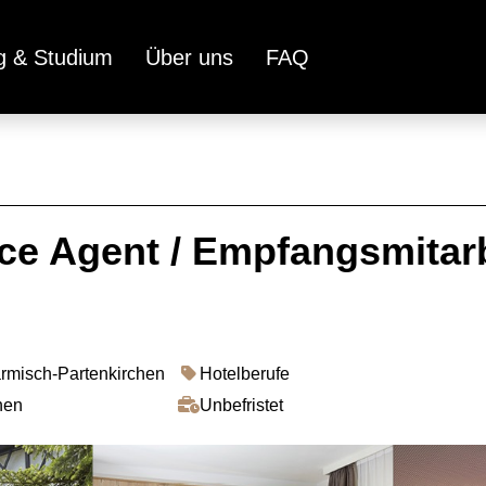
g & Studium
Über uns
FAQ
ice Agent / Empfangsmitar
misch-Partenkirchen
Hotelberufe
hen
Unbefristet