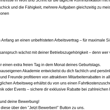
ntnisse in Wort und Schrift für die tägliche Kommunikation mit 
chick und die Fähigkeit, mehrere Aufgaben gleichzeitig zu meis
tionen
n Anfang an einen unbefristeten Arbeitsvertrag – für maximale S
sanspruch wächst mit deiner Betriebszugehörigkeit – denn wer vie
r einen extra freien Tag in dem Monat deines Geburtstags.
 hauseigenen Akademie entwickelst du dich fachlich und persönli
und Freunde profitieren von attraktiven Mitarbeiterrabatten in al
äglichen Arbeitsweg erhältst du von uns einen Fahrtkostenzusch
ik oder Events – sichere dir exklusive Rabatte bei zahlreichen 
h und deine Bewerbung!
 diese über den "Jetzt Bewerben!" Button zu uns.