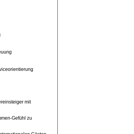
g
reuung
iceorientierung
reinsteiger mit
ommen-Gefühl zu