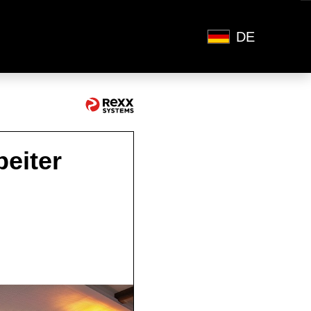
DE
beiter