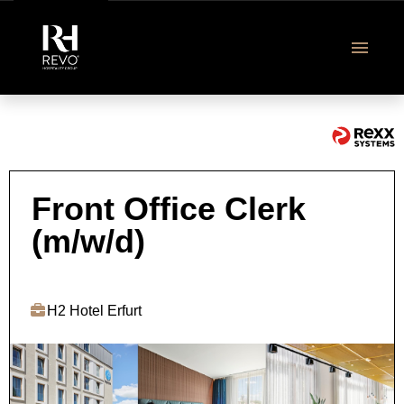
DE
Revo Jobangebote
Front Office Clerk
(m/w/d)
Ausbildung & Studium
Über uns
H2 Hotel Erfurt
FAQ