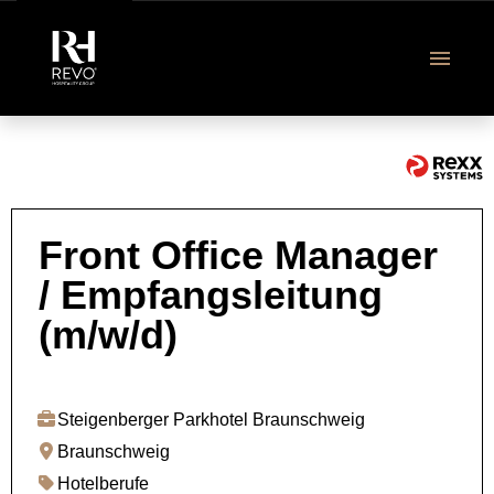
DE
Revo Jobangebote
Front Office Manager
/ Empfangsleitung
Ausbildung & Studium
(m/w/d)
Über uns
FAQ
Steigenberger Parkhotel Braunschweig
Braunschweig
Hotelberufe