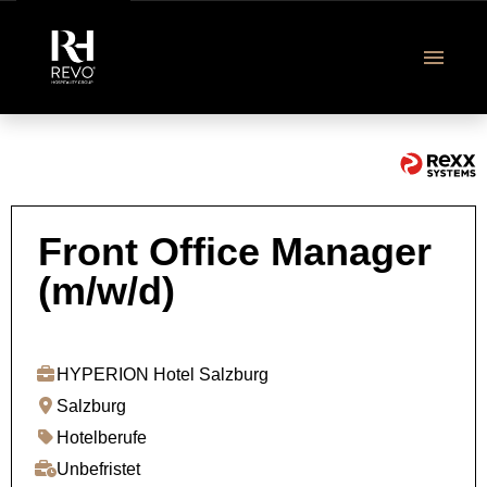
DE
Revo Jobangebote
Front Office Manager
(m/w/d)
Ausbildung & Studium
Über uns
HYPERION Hotel Salzburg
Salzburg
FAQ
Hotelberufe
Unbefristet