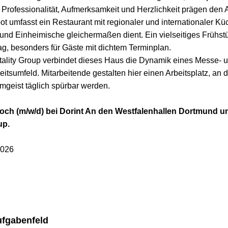
Professionalität, Aufmerksamkeit und Herzlichkeit prägen den A
t umfasst ein Restaurant mit regionaler und internationaler Kü
e und Einheimische gleichermaßen dient. Ein vielseitiges Frühstü
Tag, besonders für Gäste mit dichtem Terminplan.
itality Group verbindet dieses Haus die Dynamik eines Messe- u
eitsumfeld. Mitarbeitende gestalten hier einen Arbeitsplatz, an d
mgeist täglich spürbar werden.
 Koch (m/w/d) bei Dorint An den Westfalenhallen Dortmund u
up.
2026
ufgabenfeld