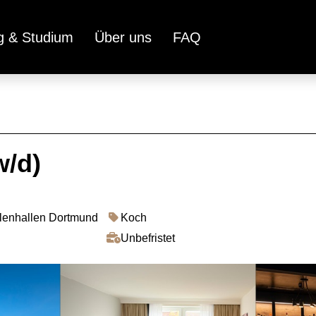
g & Studium
Über uns
FAQ
w/d)
alenhallen Dortmund
Koch
Unbefristet