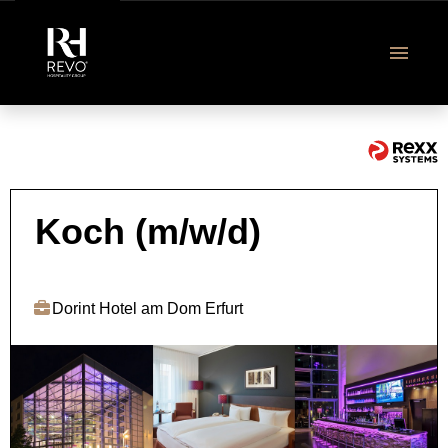
DE
Revo Jobangebote
Koch (m/w/d)
Ausbildung & Studium
Dorint Hotel am Dom Erfurt
Über uns
FAQ