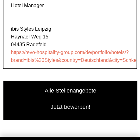
Hotel Manager
ibis Styles Leipzig
Haynaer Weg 15
04435 Radefeld
https://revo-hospitality-group.com/de/portfolio/hotels/?
brand=ibis%20Styles&country=Deutschland&city=Schkeud
Alle Stellenangebote
Jetzt bewerben!