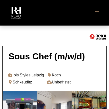
DE
Revo Jobangebote
Sous Chef (m/w/d)
Ausbildung & Studium
ibis Styles Leipzig
Koch
Über uns
Schkeuditz
Unbefristet
FAQ